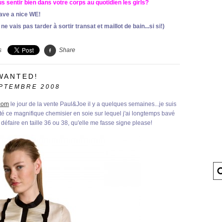
s sentir bien dans votre corps au quotidien les girls?
ave a nice WE!
ne vais pas tarder à sortir transat et maillot de bain...si si!)
s
Share
WANTED!
PTEMBRE 2008
com
le jour de la vente Paul&Joe il y a quelques semaines...
je suis
é ce magnifique chemisier en soie sur lequel j'ai longtemps bavé
 défaire en taille 36 ou 38, qu'elle me fasse signe please!