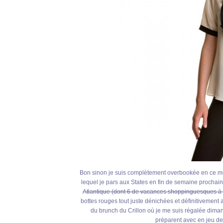
Bon sinon je suis complètement overbookée en ce mom
lequel je pars aux States en fin de semaine prochai
Atlantique (dont 6 de vacances shoppinguesques à
bottes rouges tout juste dénichées et définitivement
du brunch du Crillon où je me suis régalée dimanc
préparent avec en jeu des p