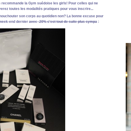
ous recommande la Gym suédoise les girls! Pour celles qui ne
verez toutes les modalités pratiques pour vous inscrire...
chouchouter son corps au quotidien non? La bonne excuse pour
e week-end dernier
avec -20% c'est tout de suite plus sympa
: