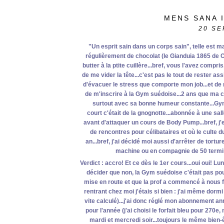
MENS SANA 
20
SE
"Un esprit sain dans un corps sain", telle est m
régulièrement de chocolat (le Gianduia 1865 de 
butter à la ptite cuillère...bref, vous l'avez compr
de me vider la tête...c'est pas le tout de rester as
d'évacuer le stress que comporte mon job...et de
de m'inscrire à la Gym suédoise...2 ans que ma c
surtout avec sa bonne humeur constante...Gym 
court c'était de la gnognotte...abonnée à une sall
avant d'attaquer un cours de Body Pump...bref, j'
de rencontres pour célibataires et où le culte 
an...bref, j'ai décidé moi aussi d'arrêter de tor
machine ou en compagnie de 50 termina
Verdict : accro! Et ce dès le 1er cours...oui oui! Lu
décider que non, la Gym suédoise c'était pas pour
mise en route et que la prof a commencé à nous fa
rentrant chez moi j'étais si bien : j'ai même dorm
vite calculé)...j'ai donc réglé mon abonnement an
pour l'année (j'ai choisi le forfait bleu pour 270e
mardi et mercredi soir...toujours le même bien