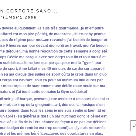
IN CORPORE SANO...
PTEMBRE 2008
a devise au quotidien! Je suis très gourmande...je m'empiffre
Caffarel est mon pire péché), de macarons, de crunchy peanut
is, pas de régime pour moi...en revanche j'ai besoin de bouger et
sise 9 heures par jour devant mon ordi au travail, moi j'ai besoin
 me défouler...ma bonne résolution de cette semaine a donc été
ops Cécile me nargue avec son corps tout fin et tout muslé et
suédoise...elle ne jure que par ça...pour moi la "gym" tout
e de sport, il me fallait mes 40 minutes de cardio sur appareil
en eu ma claque des salles de sport où tu te crois dans un club
du corps est navrant...tout ça pour au minimum 800 euros par
turer mon corps et de suer comme une débile toute seule sur ma
tors et j'ai testé cette semaine la Gym suédoise!
ndi soir je débarque, pensant juste assister à un cours d'essai et
 moi, car trop de la gnognotte...arf, dès que la musique s'est
ire bouger dans tous les sens je me suis sentie si bien! Et en
i 8h après (en général je dors 6h par nuit max donc le bénef est
nuel dès la fin de la 1ère séance de façon à ne pas me débiner
, mon budget de rentrée est trop content!)...et j'y suis retournée
-être et les mêmes bénéfices...avec des courbatures en plus,