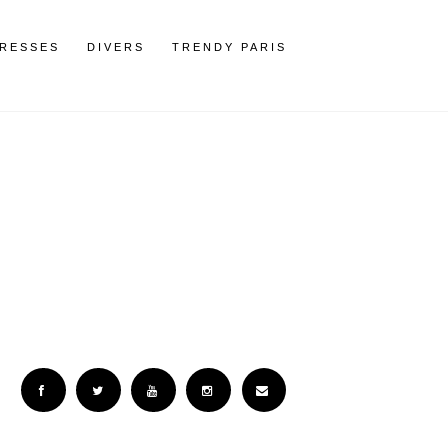
RESSES
DIVERS
TRENDY PARIS
Facebook
Twitter
YouTube
Instagram
Email