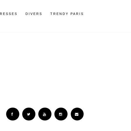
RESSES
DIVERS
TRENDY PARIS
Facebook
Twitter
YouTube
Instagram
Email