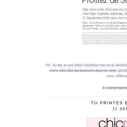
PS : Au fait, je suis allée Chloétiser hier et j'ai dé
d'une robe Z&V qui bouloche déjà sur cintre
(photo
vous, z'êtes
9
commentaires
TU PRINTES 
11
SE