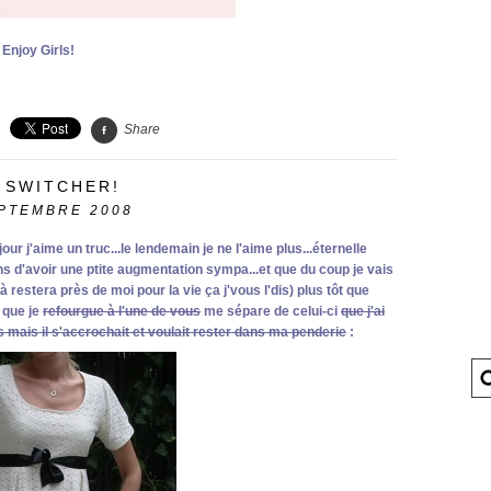
Enjoy Girls!
Share
 SWITCHER!
PTEMBRE 2008
jour j'aime un truc...le lendemain je ne l'aime plus...éternelle
ens d'avoir une ptite augmentation sympa...et que du coup je vais
à restera près de moi pour la vie ça j'vous l'dis) plus tôt que
 que je
refourgue à l'une de vous
me sépare de celui-ci
que j'ai
 mais il s'accrochait et voulait rester dans ma penderie
: