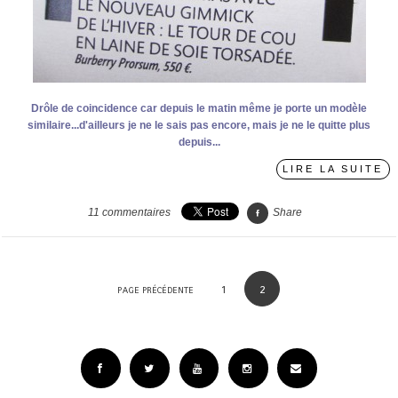
Drôle de coincidence car depuis le matin même je porte un modèle
similaire...d'ailleurs je ne le sais pas encore, mais je ne le quitte plus
depuis...
LIRE LA SUITE
11
commentaires
Share
1
2
PAGE PRÉCÉDENTE
Facebook
Twitter
YouTube
Instagram
Email