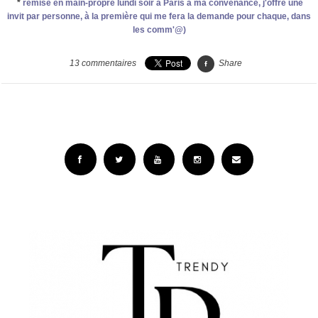
*
remise en main-propre lundi soir à Paris à ma convenance, j'offre une
invit par personne, à la première qui me fera la demande pour chaque, dans
les comm'@)
13
commentaires
Share
Facebook
Twitter
YouTube
Instagram
Email