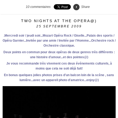
10
commentaires
Share
TWO NIGHTS AT THE OPERA@)
25
SEPTEMBRE 2009
.Mercredi soir / jeudi soir...Mozart Opéra Rock / Giselle...Palais des sports /
Opéra Garnier...Invitée par une amie / Invitée par l'Homme...Orchestre rock /
Orchestre classique.
Deux points en commun pour deux opéras de deux genres très différents :
une histoire d'amour...et des pointes@)
Je vous recommande très vivement ces deux événements culturels, à
moins que cela ne soit déjà fait!
En bonus quelques jolies photos prises d'un balcon loin de la scène , sans
lumière...avec un appareil photo d'amatrice...enjoy@)