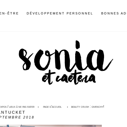
IEN-ÊTRE
DÉVELOPPEMENT PERSONNEL
BONNES AD
xpos / lieux à ne pas rater
page d'accueil
beauty crush : givenchy!
ANTUCKET
PTEMBRE 2018