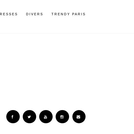
RESSES
DIVERS
TRENDY PARIS
Facebook
Twitter
YouTube
Instagram
Email