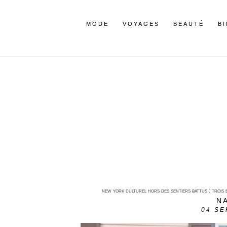
MODE
VOYAGES
BEAUTÉ
B
new york culturel hors des sentiers battus : trois e
N
04
SE