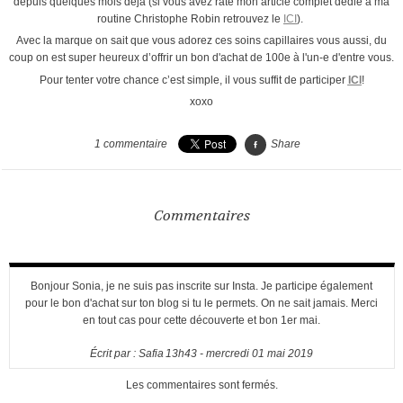
depuis quelques mois déjà (si vous avez raté mon article complet dédié à ma
routine Christophe Robin retrouvez le
ICI
).
Avec la marque on sait que vous adorez ces soins capillaires vous aussi, du
coup on est super heureux d’offrir un bon d'achat de 100e à l'un-e d'entre vous.
Pour tenter votre chance c’est simple, il vous suffit de participer
ICI
!
xoxo
1
commentaire
Share
Commentaires
Bonjour Sonia, je ne suis pas inscrite sur Insta. Je participe également
pour le bon d'achat sur ton blog si tu le permets. On ne sait jamais. Merci
en tout cas pour cette découverte et bon 1er mai.
Écrit par :
Safia
13h43
-
mercredi 01
mai 2019
Les commentaires sont fermés.