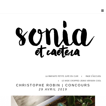
la parfaite petite jupe en cuir
page d'accueil
le wide cropped jeans version cool
CHRISTOPHE ROBIN | CONCOURS
29
AVRIL 2019