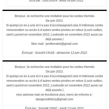
Écrit par :
Dou
20h24
-
jeudi 09
juin 2022
Bonjour. Je recherche une invitation pour les soldes Hermès
De juin 2022.
Si quelqu’un en a une et n’a pas d’accompagnant cela m’intéresse contre
remuneration ou accès à d’autres ventes privées en retour (Louis vuitton,
saint Laurent en novembre 2022, Louboutin en novembre 2022 aussi car
déjà passee.)
Mon mail : jenifernatoli@gmail.com
Écrit par :
Soso94
15h28
-
dimanche 12
juin 2022
Bonjour. Je recherche une invitation pour les soldes Hermès
De juin 2022.
Si quelqu’un en a une et n’a pas d’accompagnant cela m’intéresse contre
remuneration ou accès à d’autres ventes privées en retour (Louis vuitton,
saint Laurent en novembre 2022, Louboutin en novembre 2022 aussi car
déjà passée.)
mon adresse mail ne fonctionne plus, merci de m'écrire à :
dangerosthierry@gmail.com
Écrit par :
Soso94
10h47
-
lundi 13
juin 2022