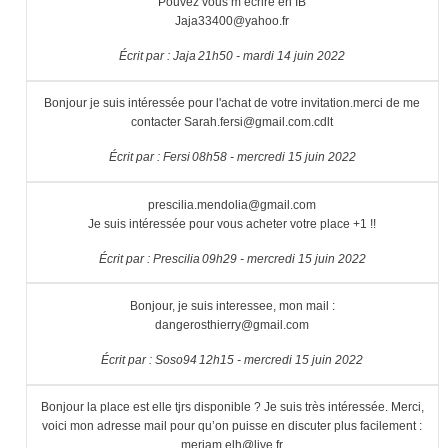
Pouvez vous m’écrire en IB
Jaja33400@yahoo.fr
Écrit par :
Jaja
21h50
-
mardi 14
juin 2022
Bonjour je suis intéressée pour l'achat de votre invitation.merci de me
contacter Sarah.fersi@gmail.com.cdlt
Écrit par :
Fersi
08h58
-
mercredi 15
juin 2022
prescilia.mendolia@gmail.com
Je suis intéressée pour vous acheter votre place +1 !!
Écrit par :
Prescilia
09h29
-
mercredi 15
juin 2022
Bonjour, je suis interessee, mon mail :
dangerosthierry@gmail.com
Écrit par :
Soso94
12h15
-
mercredi 15
juin 2022
Bonjour la place est elle tjrs disponible ? Je suis très intéressée. Merci,
voici mon adresse mail pour qu’on puisse en discuter plus facilement :
meriam.elh@live.fr