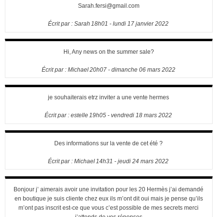
Sarah.fersi@gmail.com
Écrit par :
Sarah
18h01
-
lundi 17
janvier 2022
Hi, Any news on the summer sale?
Écrit par :
Michael
20h07
-
dimanche 06
mars 2022
je souhaiterais etrz inviter a une vente hermes
Écrit par :
estelle
19h05
-
vendredi 18
mars 2022
Des informations sur la vente de cet été ?
Écrit par :
Michael
14h31
-
jeudi 24
mars 2022
Bonjour j’ aimerais avoir une invitation pour les 20 Hermès j’ai demandé
en boutique je suis cliente chez eux ils m’ont dit oui mais je pense qu’ils
m’ont pas inscrit est-ce que vous c’est possible de mes secrets merci
j’attends de vos réponses