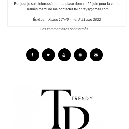
Bonjour je suis intéressé pour la place demain 22 juin pour la vente
Hermès merci de me contacter fallonfays@gmail.com
Écrit par :
Fallon
17h46
-
mardi 21
juin 2022
Les commentaires sont fermés.
Facebook
Twitter
YouTube
Instagram
Email