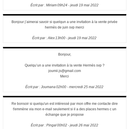
Écrit par :
Miriam
09h24
-
jeudi 19
mai 2022
Bonjour j’aimerai savoir si quelqun a une invitation à la vente privée
hermès de juin svp merci
Écrit par :
Alex
13h00
-
jeudi 19
mai 2022
Bonjour,
Quelqu’un a une invitation à la vente Hermès svp ?
joumii.js@gmail.com
Merci
Écrit par :
Joumana
02h00
-
mercredi 25
mai 2022
Re bonsoir si quelqu'un est intéressé par mon offre me contacte dire
t'emmène via mon e-mail seulement si il a des places hermes c un
échange que je propose
Écrit par :
Pingal
00h02
-
jeudi 26
mai 2022