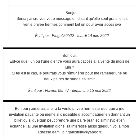
Bonjour
Sonia j ai cru voir votre message en disant qu'elle sont gratuite les
vente privee hermes comment fait on pour avoir accès svp
Écrit par :
Pingal
20h22
-
mardi 14
juin 2022
Bonjour,
Est-ce que l’un ou l’une d’entre vous aurait accès à la vente du mois de
juin ?
Si tel est le cas, je pourrais vous rémunérer pour me ramener une ou
deux paires de sandales Izmir.
Écrit par :
Flavien
09h47
-
dimanche 15
mai 2022
Bonjour j aimerais aller a la vente privee hermes si quelqun a jne
invitation payante ou meme si c possible d accompagner en donnant un
billet ou si quelqun peut prendre une paire oran et izimir svp et en
echange j ai une invitation dior si sa interesse aussi quelqun voila mon
adresse eamil pingalestelle@yahoo.fr