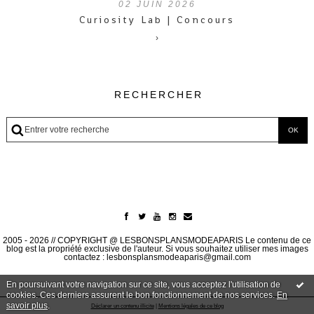
02
JUIN 2026
Curiosity Lab | Concours
›
RECHERCHER
2005 - 2026 // COPYRIGHT @ LESBONSPLANSMODEAPARIS Le contenu de ce
blog est la propriété exclusive de l'auteur. Si vous souhaitez utiliser mes images
contactez : lesbonsplansmodeaparis@gmail.com
En poursuivant votre navigation sur ce site, vous acceptez l'utilisation de
cookies. Ces derniers assurent le bon fonctionnement de nos services.
En
savoir plus
.
Déclarer un contenu illicite
|
Mentions légales de ce blog