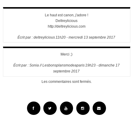
Le haut est canon, j'adore !
Deltreylicious
http://deltreylicious.com
Écrit par :
deltreylicious
11h20
-
mercredi 13
septembre 2017
Merci ;)
Écrit par :
Sonia // Lesbonsplansmodeaparis
19h23
-
dimanche 17
septembre 2017
Les commentaires sont fermés.
Facebook
Twitter
YouTube
Instagram
Email