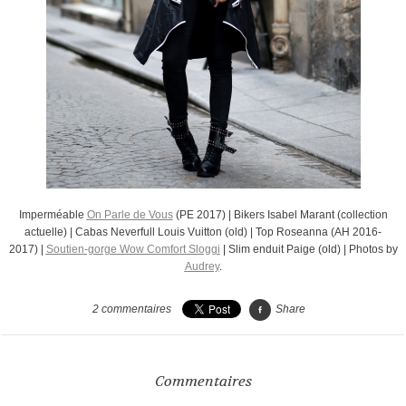
Imperméable
On Parle de Vous
(PE 2017) | Bikers Isabel Marant (collection
actuelle) | Cabas Neverfull Louis Vuitton (old) | Top Roseanna (AH 2016-
2017) |
Soutien-gorge Wow Comfort Sloggi
|
Slim enduit Paige (old) | Photos by
Audrey
.
2
commentaires
Share
Commentaires