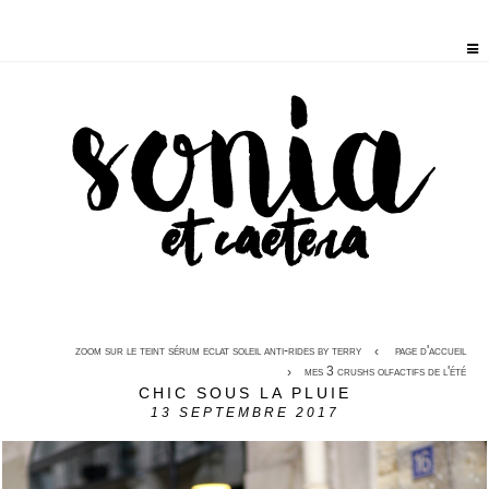
zoom sur le teint sérum eclat soleil anti-rides by terry
page d'accueil
mes 3 crushs olfactifs de l'été
CHIC SOUS LA PLUIE
13
SEPTEMBRE 2017